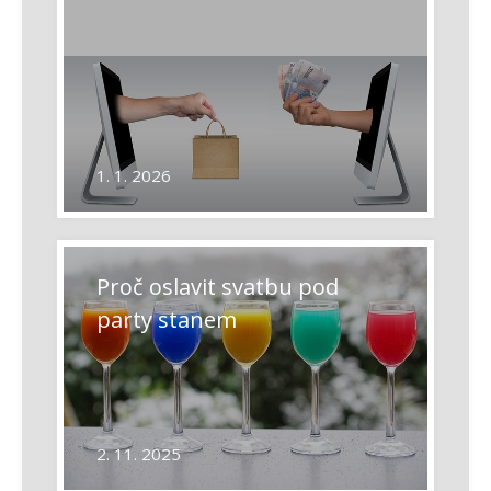
příspěvek
Podobné příspěvky
1. 1. 2026
Proč oslavit svatbu pod
party stanem
2. 11. 2025