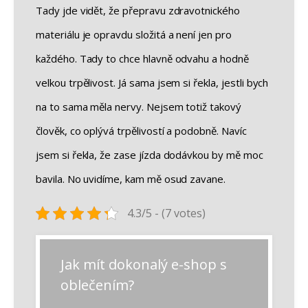
Tady jde vidět, že přepravu zdravotnického
materiálu je opravdu složitá a není jen pro
každého. Tady to chce hlavně odvahu a hodně
velkou trpělivost. Já sama jsem si řekla, jestli bych
na to sama měla nervy. Nejsem totiž takový
člověk, co oplývá trpělivostí a podobně. Navíc
jsem si řekla, že zase jízda dodávkou by mě moc
bavila. No uvidíme, kam mě osud zavane.
4.3/5 - (7 votes)
Navigace
Jak mít dokonalý e-shop s
Předchozí
Další
Předchozí
Další
příspěvek:
příspěvek:
pro
oblečením?