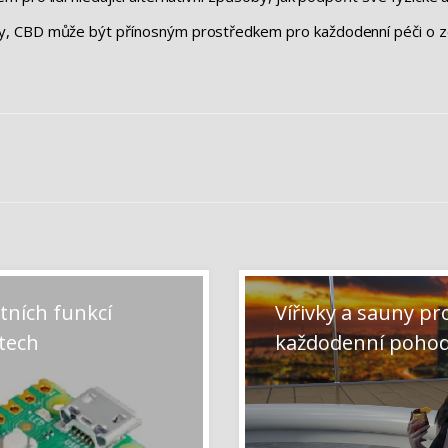
y, CBD může být přínosným prostředkem pro každodenní péči o zd
tních funkcí
Vířivky a sauny pr
tech
každodenní poho