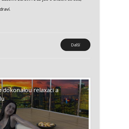
raví.
Další
Další
příspěvek:
o dokonalou relaxaci a
du