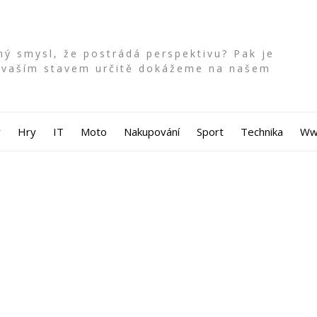
ý smysl, že postrádá perspektivu? Pak je
to vaším stavem určitě dokážeme na našem
y
Hry
IT
Moto
Nakupování
Sport
Technika
W