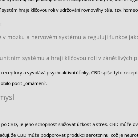
ní systém hraje klíčovou roli v udržování rovnováhy těla, tzv. home
:
ně v mozku a nervovém systému a regulují funkce jak
unitním systému a hrají klíčovou roli v zánětlivých 
 receptory a vyvolává psychoaktivní účinky, CBD spíše tyto recep
obilo pocit „omámení“.
 mysl
jí po CBD, je jeho schopnost snižovat úzkost a stres. CBD může ov
načují, že CBD může podporovat produkci serotoninu, což je neurotr