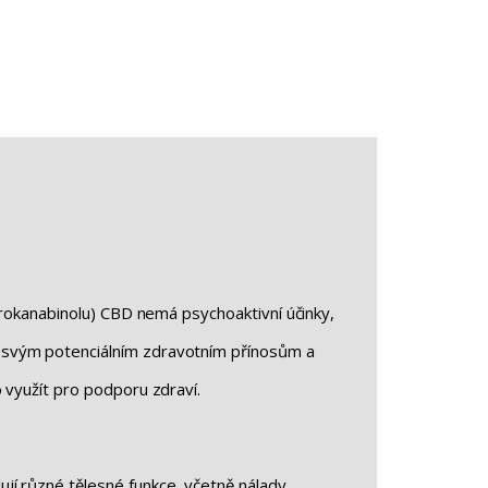
drokanabinolu) CBD nemá psychoaktivní účinky,
y svým potenciálním zdravotním přínosům a
 využít pro podporu zdraví.
jí různé tělesné funkce, včetně nálady,