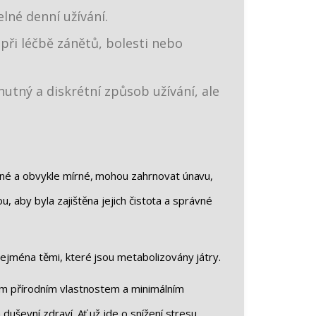
lné denní užívání.
 při léčbě zánětů, bolesti nebo
tný a diskrétní způsob užívání, ale
ácné a obvykle mírné, mohou zahrnovat únavu,
ou, aby byla zajištěna jejich čistota a správné
zejména těmi, které jsou metabolizovány játry.
vým přírodním vlastnostem a minimálním
duševní zdraví. Ať už jde o snížení stresu,