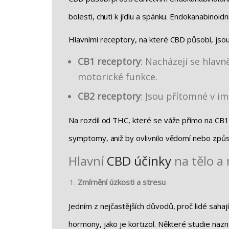
bolesti, chuti k jídlu a spánku. Endokanabinoid
Hlavními receptory, na které CBD působí, jsou
CB1 receptory
: Nacházejí se hlav
motorické funkce.
CB2 receptory
: Jsou přítomné v im
Na rozdíl od THC, které se váže přímo na CB1
symptomy, aniž by ovlivnilo vědomí nebo způs
Hlavní
CBD
účinky
na tělo a
Zmírnění úzkosti a stresu
Jedním z nejčastějších důvodů, proč lidé saha
hormony, jako je kortizol. Některé studie naz