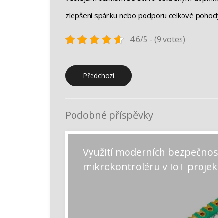
zlepšení spánku nebo podporu celkové pohod
4.6/5 - (9 votes)
Navigace
Předchozí
Předchozí
příspěvek:
pro
příspěvek
Podobné příspěvky
Využití moderních bezpečnos
mikrokontroléru v IoT projek