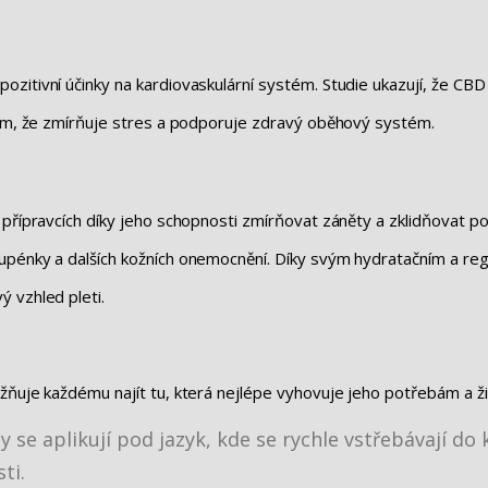
zitivní účinky na kardiovaskulární systém. Studie ukazují, že CBD
 tím, že zmírňuje stres a podporuje zdravý oběhový systém.
 přípravcích díky jeho schopnosti zmírňovat záněty a zklidňovat p
lupénky a dalších kožních onemocnění. Díky svým hydratačním a 
 vzhled pleti.
žňuje každému najít tu, která nejlépe vyhovuje jeho potřebám a živ
y se aplikují pod jazyk, kde se rychle vstřebávají do
ti.