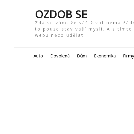
Skip
to
OZDOB SE
content
Zdá se vám, že váš život nemá žádn
to pouze stav vaší mysli. A s tím
webu něco udělat.
Auto
Dovolená
Dům
Ekonomika
Firm