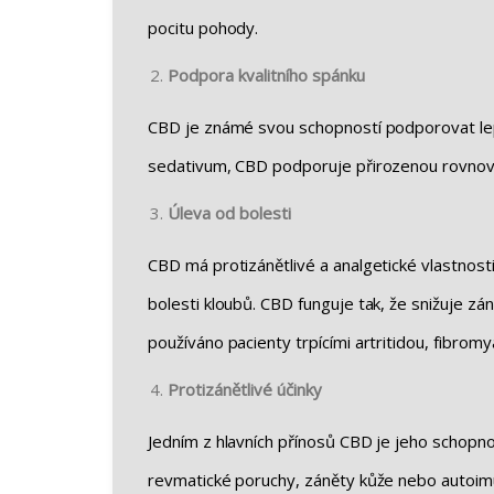
pocitu pohody.
Podpora kvalitního spánku
CBD je známé svou schopností podporovat lepš
sedativum, CBD podporuje přirozenou rovnováhu
Úleva od bolesti
CBD má protizánětlivé a analgetické vlastnost
bolesti kloubů. CBD funguje tak, že snižuje z
používáno pacienty trpícími artritidou, fibromy
Protizánětlivé účinky
Jedním z hlavních přínosů CBD je jeho schopno
revmatické poruchy, záněty kůže nebo autoimu