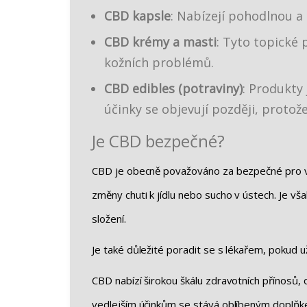
CBD kapsle
: Nabízejí pohodlnou a
CBD krémy a masti
: Tyto topické 
kožních problémů.
CBD edibles (potraviny)
: Produkty
účinky se objevují později, protož
Je CBD bezpečné?
CBD je obecně považováno za bezpečné pro větš
změny chuti k jídlu nebo sucho v ústech. Je však
složení.
Je také důležité poradit se s lékařem, pokud 
CBD nabízí širokou škálu zdravotních přínosů,
vedlejším účinkům se stává oblíbeným doplňkem p