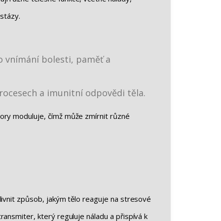
ostázy.
o vnímání bolesti, paměť a
procesech a imunitní odpovědi těla.
tory moduluje, čímž může zmírnit různé
livnit způsob, jakým tělo reaguje na stresové
ansmiter, který reguluje náladu a přispívá k