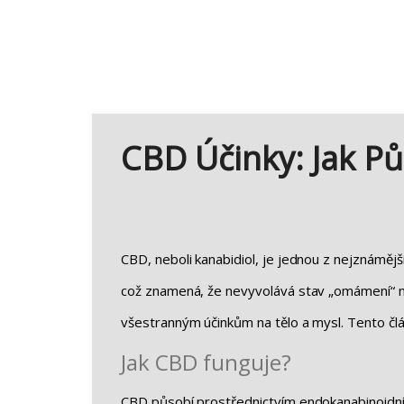
CBD Účinky: Jak Pů
CBD, neboli kanabidiol, je jednou z nejznáměj
což znamená, že nevyvolává stav „omámení“ n
všestranným účinkům na tělo a mysl. Tento člá
Jak CBD funguje?
CBD působí prostřednictvím endokanabinoidníh