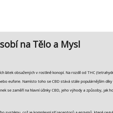
sobí na Tělo a Mysl
ších látek obsažených v rostlině konopí. Na rozdíl od THC (tetrahy
ebo euforie. Namísto toho se CBD stává stále populárnějším dík
nek se zaměří na hlavní účinky CBD, jeho výhody a způsoby, jak ho
o systému, což je komplexní síť receptorů a enzymů, které regulu