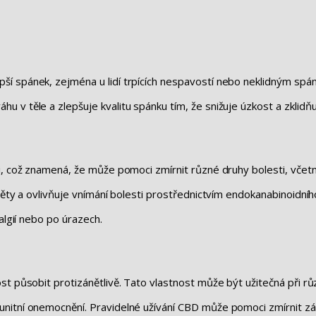
í spánek, zejména u lidí trpících nespavostí nebo neklidným spán
 v těle a zlepšuje kvalitu spánku tím, že snižuje úzkost a zklid
i, což znamená, že může pomoci zmírnit různé druhy bolesti, včetně
áněty a ovlivňuje vnímání bolesti prostřednictvím endokanabinoidn
algií nebo po úrazech.
st působit protizánětlivě. Tato vlastnost může být užitečná při r
nitní onemocnění. Pravidelné užívání CBD může pomoci zmírnit zá