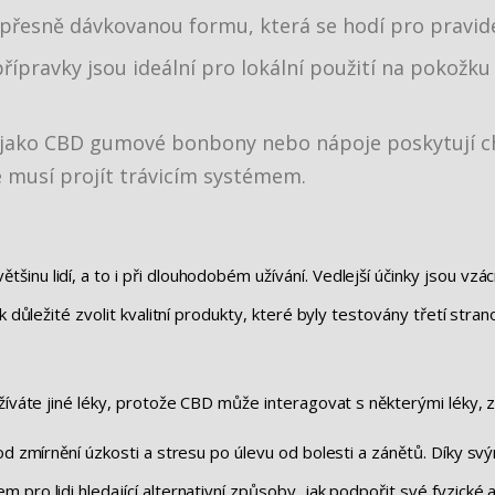
 přesně dávkovanou formu, která se hodí pro pravide
přípravky jsou ideální pro lokální použití na pokožku
 jako CBD gumové bonbony nebo nápoje poskytují chu
e musí projít trávicím systémem.
inu lidí, a to i při dlouhodobém užívání. Vedlejší účinky jsou vz
 důležité zvolit kvalitní produkty, které byly testovány třetí stran
užíváte jiné léky, protože CBD může interagovat s některými léky, 
 od zmírnění úzkosti a stresu po úlevu od bolesti a zánětů. Díky s
ro lidi hledající alternativní způsoby, jak podpořit své fyzické a 