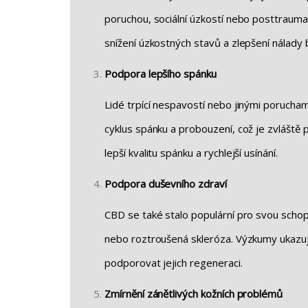
poruchou, sociální úzkostí nebo posttraum
snížení úzkostných stavů a zlepšení nálady b
Podpora lepšího spánku
Lidé trpící nespavostí nebo jinými porucha
cyklus spánku a probouzení, což je zvláště
lepší kvalitu spánku a rychlejší usínání.
Podpora duševního zdraví
CBD se také stalo populární pro svou scho
nebo roztroušená skleróza. Výzkumy ukazuj
podporovat jejich regeneraci.
Zmírnění zánětlivých kožních problémů