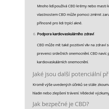
Mnoho lidí používá CBD krémy nebo masti k 
vlastnostem CBD může pomoci zmírnit zarud
přínosné pro lidi trpící akné.
Podpora kardiovaskulárního zdraví
CBD může mít také pozitivní vliv na zdraví s
prevenci srdečních onemocnění. CBD navíc pů
kardiovaskulárních onemocnění.
Jaké jsou další potenciální 
Kromě výše uvedených účinků se stále zkoumá m
hladin nebo zlepšení trávení. Vědecké výzkumy
Jak bezpečné je CBD?