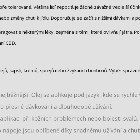
tolerované. Většina lidí nepociťuje žádné závažné vedlejší účinky
nebo změny chuti k jídlu. Doporučuje se začít s nižšími dávkami a 
ragovat s některými léky, zejména s těmi, které ovlivňují játra. P
ání CBD.
jů, kapslí, krémů, sprejů nebo žvýkacích bonbonů. Výběr správné 
nejběžnější. Olej se aplikuje pod jazyk, kde se rychl
ro přesné dávkování a dlouhodobé užívání.
í aplikaci při kožních problémech nebo bolesti svalů.
 nápoje jsou oblíbené díky snadnému užívání a ch