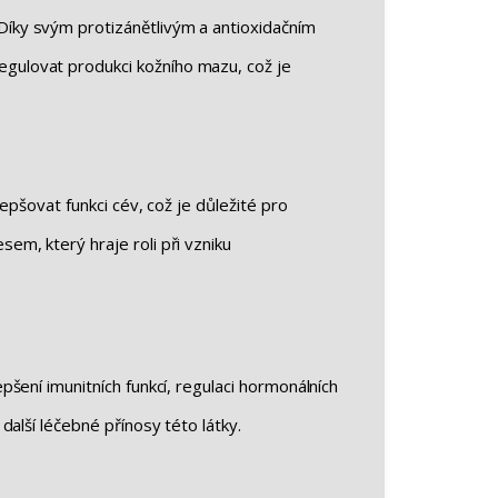
Díky svým protizánětlivým a antioxidačním
gulovat produkci kožního mazu, což je
epšovat funkci cév, což je důležité pro
em, který hraje roli při vzniku
šení imunitních funkcí, regulaci hormonálních
alší léčebné přínosy této látky.