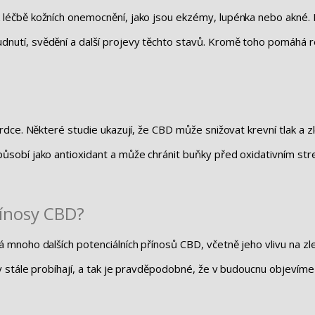
léčbě kožních onemocnění, jako jsou ekzémy, lupénka nebo akné. 
nutí, svědění a další projevy těchto stavů. Kromě toho pomáhá re
rdce. Některé studie ukazují, že CBD může snižovat krevní tlak a zl
sobí jako antioxidant a může chránit buňky před oxidativním stres
přínosy CBD?
noho dalších potenciálních přínosů CBD, včetně jeho vlivu na zlep
 stále probíhají, a tak je pravděpodobné, že v budoucnu objevíme d